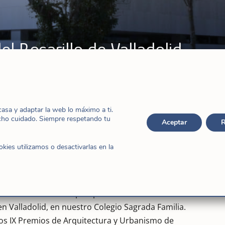
el Rosarillo de Valladolid
ticias
sa y adaptar la web lo máximo a ti.
cho cuidado. Siempre respetando tu
Aceptar
R
ies utilizamos o desactivarlas en la
lla y León (España) ha concedido, con fecha de 21 de
nstrucción de la Capilla para el Retablo del
n Valladolid, en nuestro Colegio Sagrada Familia.
los IX Premios de Arquitectura y Urbanismo de