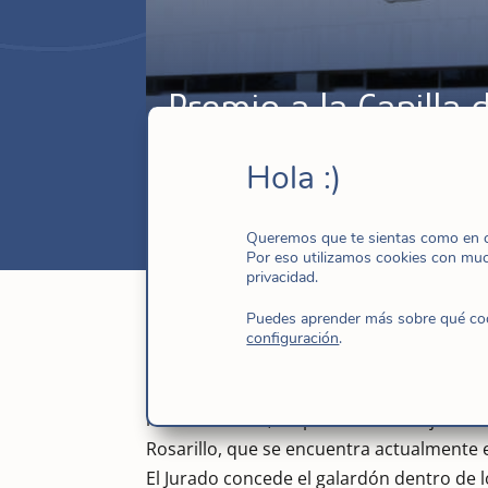
Premio a la Capilla d
Abr 6, 2016
|
España
,
Hijas de Jesús
,
No
Hola :)
Queremos que te sientas como en ca
Por eso utilizamos cookies con mu
privacidad.
Puedes aprender más sobre qué cook
configuración
.
El Colegio Oficial de Arquitectos de Casti
marzo de 2016, un premio al trabajo de co
Rosarillo, que se encuentra actualmente e
El Jurado concede el galardón dentro de 