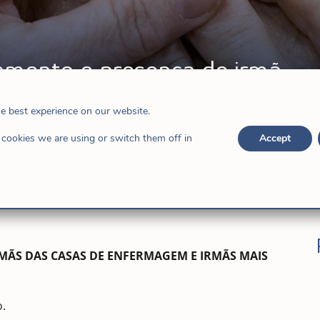
amento e presença de irmã
Jesús
,
Notícias
he best experience on our website.
cookies we are using or switch them off in
Accept
RMÃS DAS CASAS DE ENFERMAGEM E IRMÃS MAIS
o.