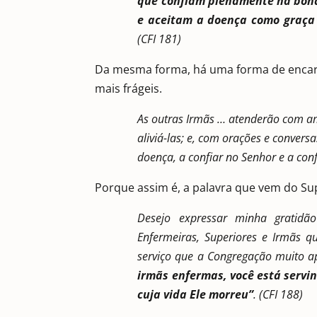
que confiam plenamente na bonda
e aceitam a doença como graça
(CFI 181)
Da mesma forma, há uma forma de encarn
mais frágeis.
As outras Irmãs … atenderão com am
aliviá-las; e, com orações e conver
doença, a confiar no Senhor e a con
Porque assim é, a palavra que vem do S
Desejo expressar minha gratid
Enfermeiras, Superiores e Irmãs q
serviço que a Congregação muito a
irmãs enfermas, você está servin
cuja vida Ele morreu”
. (CFI 188)