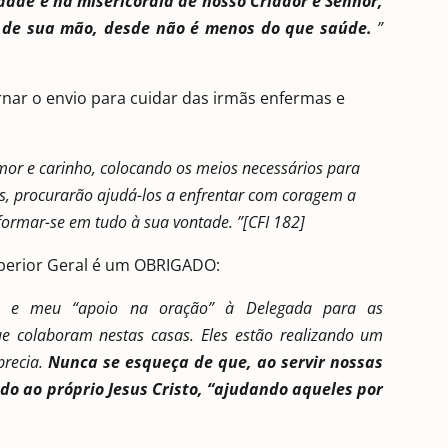
de e na misericórdia de nosso Criador e Senhor,
 de sua mão, desde não é menos do que saúde.
”
ar o envio para cuidar das irmãs enfermas e
or e carinho, colocando os meios necessários para
sas, procurarão ajudá-los a enfrentar com coragem a
formar-se em tudo à sua vontade. ”[CFI 182]
uperior Geral é um OBRIGADO:
ão e meu “apoio na oração” à Delegada para as
ue colaboram nestas casas. Eles estão realizando um
precia.
Nunca se esqueça de que, ao servir nossas
do ao próprio Jesus Cristo, “ajudando aqueles por