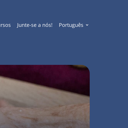
rsos
Junte-se a nós!
Português