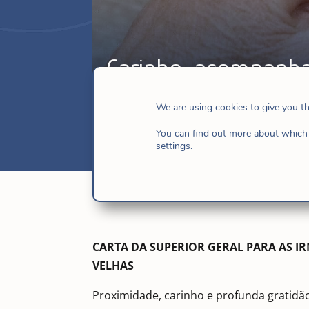
Carinho, acompanh
fev 12, 2021
|
Governo geral
,
Hijas de 
We are using cookies to give you t
You can find out more about which 
settings
.
CARTA DA SUPERIOR GERAL PARA AS I
VELHAS
Proximidade, carinho e profunda gratidã