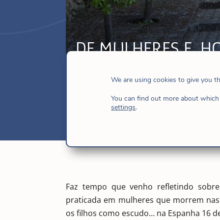
DE MULHERES E…HO
Março
We are using cookies to give you t
mar 8, 2017
|
Justiça Social
,
Notícias
You can find out more about which 
settings
.
Faz tempo que venho refletindo sobre
praticada em mulheres que morrem nas 
os filhos como escudo… na Espanha 16 des