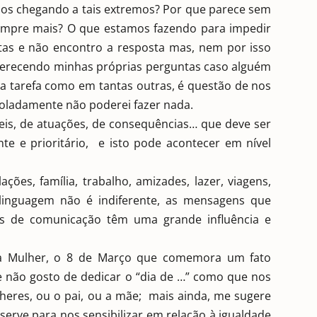
mos chegando a tais extremos? Por que parece sem
sempre mais? O que estamos fazendo para impedir
as e não encontro a resposta mas, nem por isso
ferecendo minhas próprias perguntas caso alguém
ta tarefa como em tantas outras, é questão de nos
isoladamente não poderei fazer nada.
leis, de atuações, de consequências… que deve ser
e e prioritário, e isto pode acontecer em nível
ções, família, trabalho, amizades, lazer, viagens,
linguagem não é indiferente, as mensagens que
os de comunicação têm uma grande influência e
 da Mulher, o 8 de Março que comemora um fato
não gosto de dedicar o “dia de …” como que nos
heres, ou o pai, ou a mãe; mais ainda, me sugere
erve para nos sensibilizar em relação à igualdade