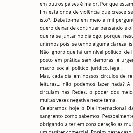
em outros países é maior. Por que esta
fim esta onda de violência que cresce 
isto?…Debato-me em meio a mil pergunt
quero deixar de continuar pensando e o
queira se juntar no diálogo, porque, nes
unirmos pois, se tenho alguma clareza, 
Não ignoro que há um nível político, de 
posto em prática sem demoras, é urgent
macro, social, político, jurídico, legal.
Mas, cada dia em nossos círculos de rela
leituras… não podemos fazer nada? A 
circulam nas Redes, o poder dos mei
muitas vezes negativa neste tema.
Celebramos hoje o Dia Internacional
sangrento como sabemos. Pessoalmente 
obrigando a ter em consideração as mul
um caráter comercial. Porém neste caso s