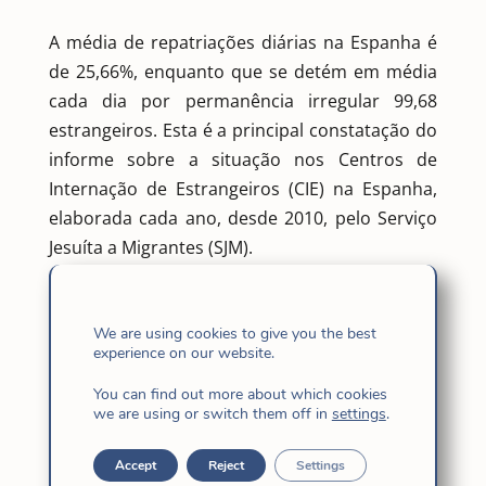
A média de repatriações diárias na Espanha é
de 25,66%, enquanto que se detém em média
cada dia por permanência irregular 99,68
estrangeiros. Esta é a principal constatação do
informe sobre a situação nos Centros de
Internação de Estrangeiros (CIE) na Espanha,
elaborada cada ano, desde 2010, pelo Serviço
Jesuíta a Migrantes (SJM).
O estudo relativo ao ano 2016 apresentado
quinta-feira, 8 de junho, na sede do Defensor
do Povo em Madri, revela que um total de
We are using cookies to give you the best
experience on our website.
7.597 pessoas foram presas no ano passado
em algum dos CIE de nosso país. E 5.695 delas
You can find out more about which cookies
we are using or switch them off in
settings
.
o foram diretamente após chegarem às costas
espanholas.
Accept
Reject
Settings
É um número significativo, porque das 14.558