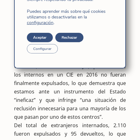
Es un número significativo, porque de las
Puedes aprender más sobre qué cookies
14.558 personas que entraron irregularmente
utilizamos o desactivarlas en la
configuración
.
por nuestras fronteras en 2016, 13.173 lo
hicieron por el Estrecho.
Aceptar
Rechazar
Expulsados desde los CIE y desde puntos de
frontera
Configurar
Pero aún más significativo es, para Miguel
González, coordinador del SJM, que el 70% de
los internos en un CIE en 2016 no fueran
finalmente expulsados, lo que demuestra que
estamos ante un instrumento del Estado
“ineficaz” y que infringe “una situación de
reclusión innecesaria para una mayoría de los
que pasan por uno de estos centros”.
Del total de extranjeros internados, 2.110
fueron expulsados y 95 devueltos, lo que