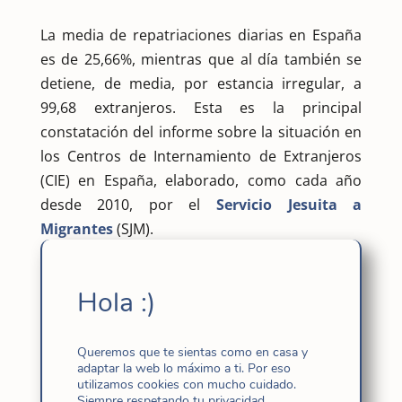
La media de repatriaciones diarias en España
es de 25,66%, mientras que al día también se
detiene, de media, por estancia irregular, a
99,68 extranjeros. Esta es la principal
constatación del informe sobre la situación en
los Centros de Internamiento de Extranjeros
(CIE) en España, elaborado, como cada año
desde 2010, por el
Servicio Jesuita a
Migrantes
(SJM).
El estudio relativo al año 2016, que se ha
presentado hoy jueves 8 de junio en la sede del
Hola :)
Defensor del Pueblo en Madrid, revela que un
total de 7.597 personas fueron internadas el
pasado año en alguno de los CIE de nuestro
Queremos que te sientas como en casa y
adaptar la web lo máximo a ti. Por eso
país. De ellas, 5.695 lo fueron directamente
utilizamos cookies con mucho cuidado.
tras arribar en costas españolas.
Siempre respetando tu privacidad.