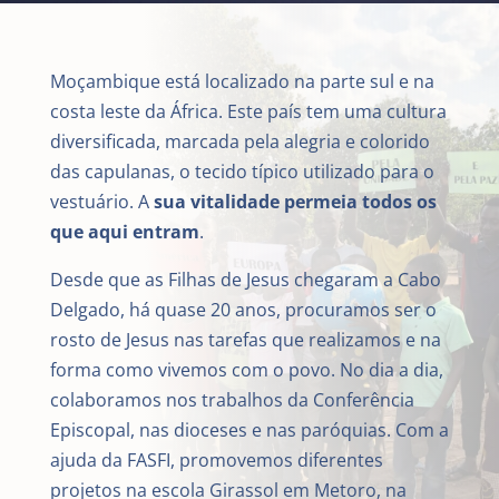
Moçambique está localizado na parte sul e na
costa leste da África. Este país tem uma cultura
diversificada, marcada pela alegria e colorido
das capulanas, o tecido típico utilizado para o
vestuário. A
sua vitalidade permeia todos os
que aqui entram
.
Desde que as Filhas de Jesus chegaram a Cabo
Delgado, há quase 20 anos, procuramos ser o
rosto de Jesus nas tarefas que realizamos e na
forma como vivemos com o povo. No dia a dia,
colaboramos nos trabalhos da Conferência
Episcopal, nas dioceses e nas paróquias. Com a
ajuda da FASFI, promovemos diferentes
projetos na escola Girassol em Metoro, na