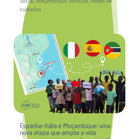
Social
,
Moçambique
,
Notícias
,
Redes de
cuidados
Espanha-Itália e Moçambique: uma
nova etapa que amplia a vida