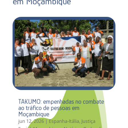
em Moçambique
TAKUMO: empenhadas no combate
ao tráfico de pessoas em
Moçambique
jun 12, 2026
|
Espanha-Itália
,
Justiça