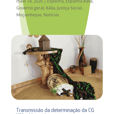
maio 14, 2026
|
Espanha
,
Espanha-Itália
,
Governo geral
,
Itália
,
Justiça Social
,
Moçambique
,
Notícias
Transmissão da determinação da CG