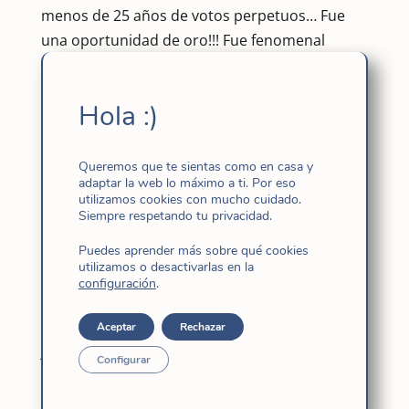
menos de 25 años de votos perpetuos… Fue
una oportunidad de oro!!! Fue fenomenal
también para vivirnos en búsqueda y opción
por ser mujeres de «unión, amor y verdadero y
Hola :)
fructífero apostolado», como escucharon las
primeras hijas de Jesús el día de la fundación… .
Constatamos y celebramos que somos
Queremos que te sientas como en casa y
adaptar la web lo máximo a ti. Por eso
mujeres capaces de Dios y que en nosotras se
utilizamos cookies con mucho cuidado.
da, como en todos… el «ya pero todavía no», el
Siempre respetando tu privacidad.
deseo de vivirlo, a la vez los intentos por vivirlo
Puedes aprender más sobre qué cookies
y a la vez el abismo entre el horizonte de vida y
utilizamos o desactivarlas en la
configuración
.
la realidad!!!
Al terminar, unas cuantas vinieron al
Aceptar
Rechazar
juniorado. Enseguida acordamos poner algo
Configurar
para picar y cenar… con toda sencillez y
espontaneidad. Luego, sin ser acordado,