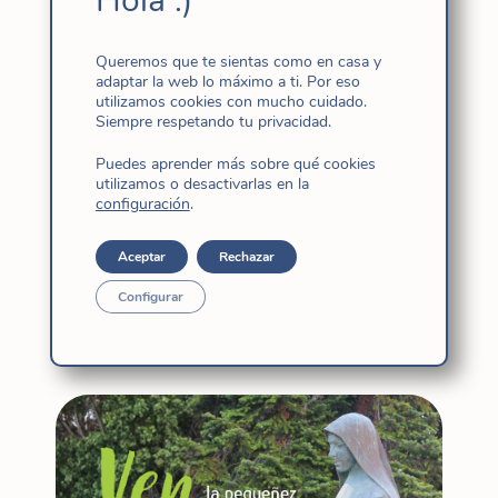
Hola :)
Desde San Sebastián, Teresa Zugazabeitia fi
nos envía un artículo con motivo del 9 de
Queremos que te sientas como en casa y
agosto, titulado «Tranquilísimamente
adaptar la web lo máximo a ti. Por eso
utilizamos cookies con mucho cuidado.
tranquila»
Siempre respetando tu privacidad.
– español
Puedes aprender más sobre qué cookies
utilizamos o desactivarlas en la
–
portugués
configuración
.
Aceptar
Rechazar
9 agosto
|
Santa Cándida
Configurar
Relacionadas