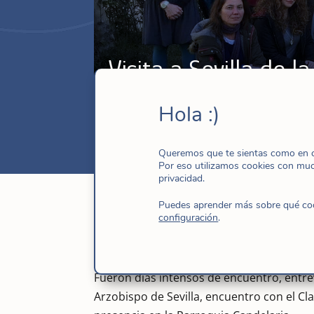
Visita a Sevilla de 
Mar 3, 2016
|
España-Italia
,
Gobierno g
Hola :)
Queremos que te sientas como en ca
Por eso utilizamos cookies con mu
privacidad.
Puedes aprender más sobre qué cook
configuración
.
Los días del 20 al 23 de Febrero la Comuni
Canónica de nuestra Superiora General Mª
Fueron días intensos de encuentro, entrev
Arzobispo de Sevilla, encuentro con el C