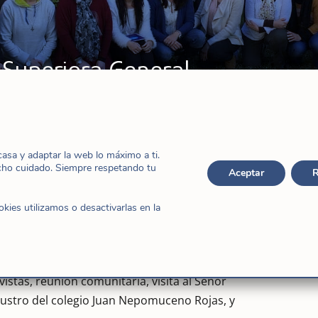
la Superiora General
eneral
,
Noticias
sa y adaptar la web lo máximo a ti.
cho cuidado. Siempre respetando tu
Aceptar
R
ies utilizamos o desactivarlas en la
dad Hijas de Jesús de Sevilla tuvimos la visita
 Inez y su Consejera General Sagrario de Andrés.
istas, reunión comunitaria, visita al Señor
laustro del colegio Juan Nepomuceno Rojas, y