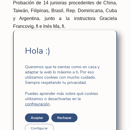
Probación de 14 junioras procedentes de China,
Taiwán, Filipinas, Brasil, Rep. Dominicana, Cuba
y Argentina, junto a la instructora Graciela
Francovig, fi e Inés Ma, fi.
Formalmente la ruta empezó en San Sebastián
Hola :)
con la misa de apertura y las palabras de Clara
Echarte fi, Consejera General y encargada de la
formación. Fueron unos días muy intensos de
Queremos que te sientas como en casa y
adaptar la web lo máximo a ti. Por eso
encuentro con la vida de San Ignacio, visitamos
utilizamos cookies con mucho cuidado.
Loyola, y tuvimos la misa en la capilla de la
Siempre respetando tu privacidad.
conversión. Luego le siguienron tres días de
Puedes aprender más sobre qué cookies
encuentro y formación que se tituló:
qué significa
utilizamos o desactivarlas en la
remar juntas,
un momento precioso para
configuración
.
conocerse más entre ellas y pensar como
Aceptar
Rechazar
comunidad.
Configurar