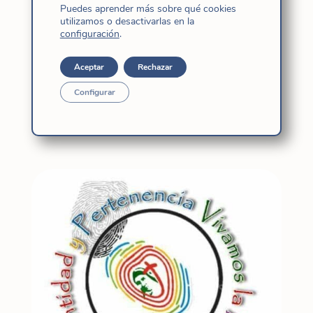
continentes, diversidad y cualquier lugar de
Puedes aprender más sobre qué cookies
utilizamos o desactivarlas en la
misión
configuración
.
– La cruz: la única pertenencia a la misión que
es la de Cristo. Pertenecer a un hogar, a una
Aceptar
Rechazar
institución, a la Iglesia en definitiva.
Configurar
Ma. Elena Gutiérrez, Carmen Rivero, Nieves
Pérez fi y Rommy Villarroel fi