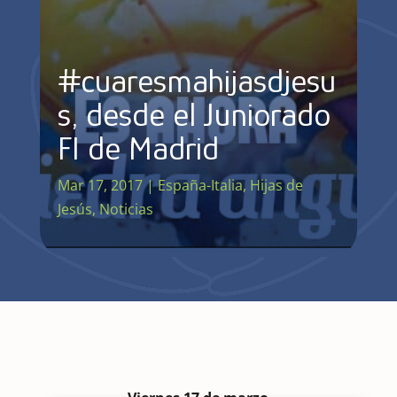
#cuaresmahijasdjesu
s, desde el Juniorado
FI de Madrid
Mar 17, 2017
|
España-Italia
,
Hijas de
Jesús
,
Noticias