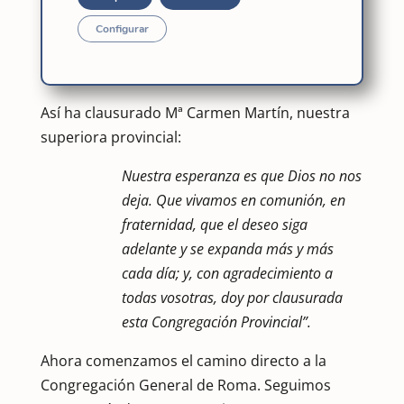
hecho posible este resultado. Desde el otro
lado iban y venían las noticias en un clima de
Configurar
familia, no exento de seria profesionalidad, que
ha facilitado mucho la tarea.
Así ha clausurado Mª Carmen Martín, nuestra
superiora provincial:
Nuestra esperanza es que Dios no nos
deja. Que vivamos en comunión, en
fraternidad, que el deseo siga
adelante y se expanda más y más
cada día; y, con agradecimiento a
todas vosotras, doy por clausurada
esta Congregación Provincial”.
Ahora comenzamos el camino directo a la
Congregación General de Roma. Seguimos