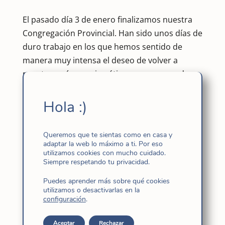
El pasado día 3 de enero finalizamos nuestra
Congregación Provincial. Han sido unos días de
duro trabajo en los que hemos sentido de
manera muy intensa el deseo de volver a
nuestras raíces carismáticas para responder a
los grandes desafíos de nuestro mundo.
Hola :)
Nos hemos sabido realmente acompañadas
por toda la Provincia: hermanas, trabajadores,
Queremos que te sientas como en casa y
laicos, compañeros y amigos que nos habéis
adaptar la web lo máximo a ti. Por eso
hecho llegar vuestras oraciones y cariño.
utilizamos cookies con mucho cuidado.
Siempre respetando tu privacidad.
La tecnología, a través de las Redes, y otros
Puedes aprender más sobre qué cookies
elementos nos ha permitido vivir muy en
utilizamos o desactivarlas en la
sintonía este acontecimiento y queremos
configuración
.
agradecer tanto trabajo escondido que ha
Aceptar
Rechazar