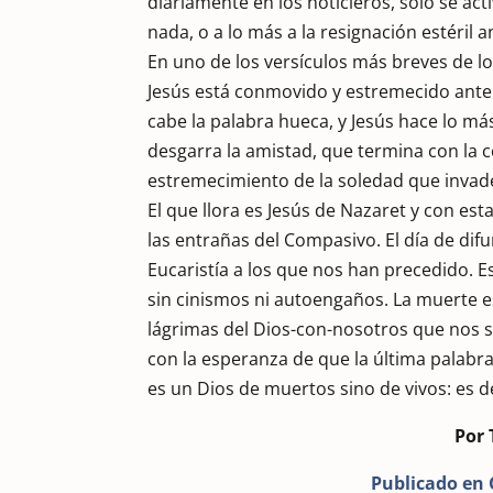
diariamente en los noticieros, sólo se ac
nada, o a lo más a la resignación estéril a
En uno de los versículos más breves de los 
Jesús está conmovido y estremecido ante
cabe la palabra hueca, y Jesús hace lo 
desgarra la amistad, que termina con la c
estremecimiento de la soledad que invade
El que llora es Jesús de Nazaret y con es
las entrañas del Compasivo. El día de difu
Eucaristía a los que nos han precedido. Es
sin cinismos ni autoengaños. La muerte es
lágrimas del Dios-con-nosotros que nos si
con la esperanza de que la última palabra
es un Dios de muertos sino de vivos: es de
Por 
Publicado en 