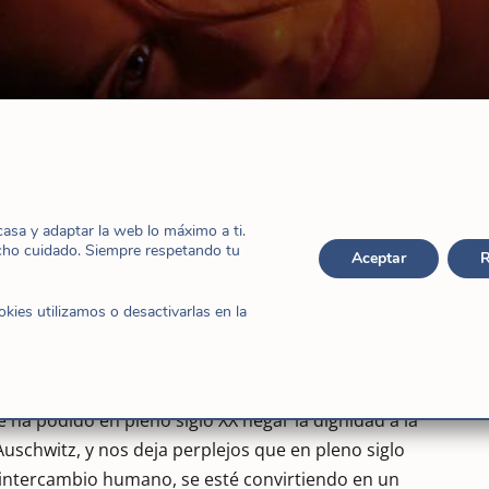
s
sa y adaptar la web lo máximo a ti.
cho cuidado. Siempre respetando tu
Aceptar
R
ies utilizamos o desactivarlas en la
e queremos, nos aflige y conmueve la muerte
e ha podido en pleno siglo XX negar la dignidad a la
uschwitz, y nos deja perplejos que en pleno siglo
 intercambio humano, se esté convirtiendo en un