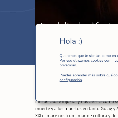
En el día de difunto
Nov 2, 2016
|
Iglesia
,
Noticias
Hola :)
Queremos que te sientas como en ca
Por eso utilizamos cookies con mu
privacidad.
Puedes aprender más sobre qué cook
configuración
.
Nos duele que nos dejen las personas qu
inesperada e injusta, y nos aterra como s
muerte y a los muertos en tanto Gulag y A
XXI el mare nostrum, mar de cultura y de