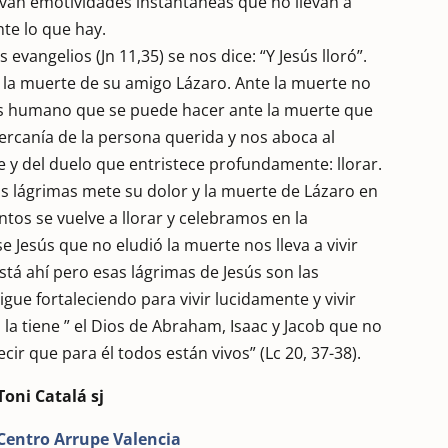
tivan emotividades instantáneas que no llevan a
nte lo que hay.
evangelios (Jn 11,35) se nos dice: “Y Jesús lloró”.
 la muerte de su amigo Lázaro. Ante la muerte no
más humano que se puede hacer ante la muerte que
ercanía de la persona querida y nos aboca al
 y del duelo que entristece profundamente: llorar.
tas lágrimas mete su dolor y la muerte de Lázaro en
ntos se vuelve a llorar y celebramos en la
e Jesús que no eludió la muerte nos lleva a vivir
tá ahí pero esas lágrimas de Jesús son las
gue fortaleciendo para vivir lucidamente y vivir
 la tiene ” el Dios de Abraham, Isaac y Jacob que no
cir que para él todos están vivos” (Lc 20, 37-38).
Toni Catalá sj
Centro Arrupe Valencia