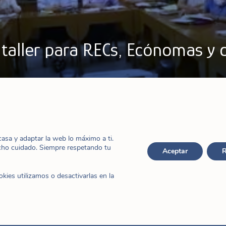
o-taller para RECs, Ecónomas y
ral
,
Hijas de Jesús
,
Noticias
sa y adaptar la web lo máximo a ti.
cho cuidado. Siempre respetando tu
Aceptar
R
ies utilizamos o desactivarlas en la
re, el Consejo para Asuntos Económicos organizó
 y colaboradoras de las ecónomas. Se esperaba
eran una perspectiva mejor y más amplia de todo el