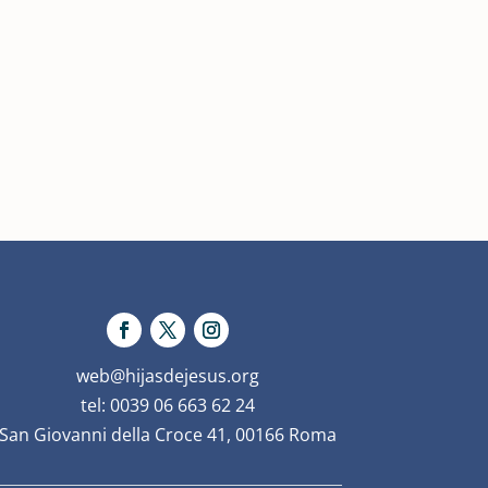
web@hijasdejesus.org
tel: 0039 06 663 62 24
San Giovanni della Croce 41, 00166 Roma