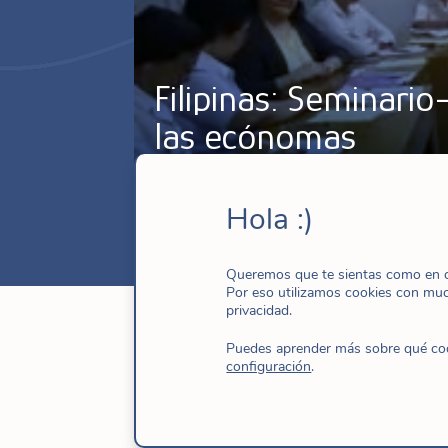
Filipinas: Seminari
las ecónomas
Nov 24, 2016
|
Filipinas
,
Gobierno gene
Hola :)
Queremos que te sientas como en ca
Por eso utilizamos cookies con mu
privacidad.
Puedes aprender más sobre qué cook
configuración
.
Desde el pasado 27 hasta el 29 de octub
un seminario-taller para RECs, Ecónomas
que quienes asistieran al seminario tuvi