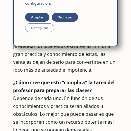
apropiados son algunas ventajas indudables.
configuración
.
¿Y desventajas?
Aceptar
Rechazar
No creo que sea una desventaja pero, no
Configurar
obstante, cabe hablar de la
competencia
digital
que deben adquirir los educadores que
pretendan utilizar estas estrategias. Sin una
gran práctica y conocimiento de éstas, las
ventajas dejan de serlo para convertirse en un
foco más de ansiedad e impotencia.
¿Cómo cree que esto “complica” la tarea del
profesor para preparar las clases?
Depende de cada uno. En función de sus
conocimientos y práctica serán aliados u
obstáculos. Lo mejor que puede pasar es que
se incorporen como un recurso potente más;
lo peor, que se pongan demasiadas