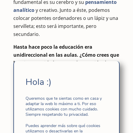
fundamental es su cerebro y su
pensamiento
analítico
y creativo. Junto a éste, podemos
colocar potentes ordenadores o un lápiz y una
servilleta; esto será importante, pero
secundario.
Hasta hace poco la educación era
unidireccional en las aulas. ¿Cómo crees que
han intervenido las TIC en la creación de
espacios de aprendizaje que permiten
“personalizar” la manera en que cada
Hola :)
alumno aprende?
Constituyen un punto de inflexión. Sin duda, la
Queremos que te sientas como en casa y
personalización es una de las puertas que
adaptar la web lo máximo a ti. Por eso
utilizamos cookies con mucho cuidado.
abren; también el aprendizaje no presencial, la
Siempre respetando tu privacidad.
posibilidad de trabajo en red, el disponer de
Puedes aprender más sobre qué cookies
los recursos en momentos y lugares
utilizamos o desactivarlas en la