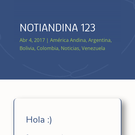
NOTIANDINA 123
Abr 4, 2017
|
América Andina
,
Argentina
,
Bolivia
,
Colombia
,
Noticias
,
Venezuela
Lee el Boletín de América Andina aquí
Hola :)