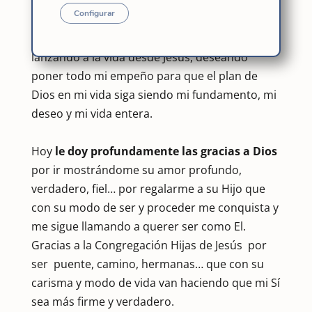
dice:
«Yo estoy Contigo».
Y es cuando el dolor y
Configurar
la angustia dan paso a ese amor profundo que
le da vida y sentido a mi ser y, que me sigue
lanzando a la vida desde Jesús, deseando
poner todo mi empeño para que el plan de
Dios en mi vida siga siendo mi fundamento, mi
deseo y mi vida entera.
Hoy
le doy profundamente las gracias a Dios
por ir mostrándome su amor profundo,
verdadero, fiel… por regalarme a su Hijo que
con su modo de ser y proceder me conquista y
me sigue llamando a querer ser como El.
Gracias a la Congregación Hijas de Jesús por
ser puente, camino, hermanas… que con su
carisma y modo de vida van haciendo que mi Sí
sea más firme y verdadero.