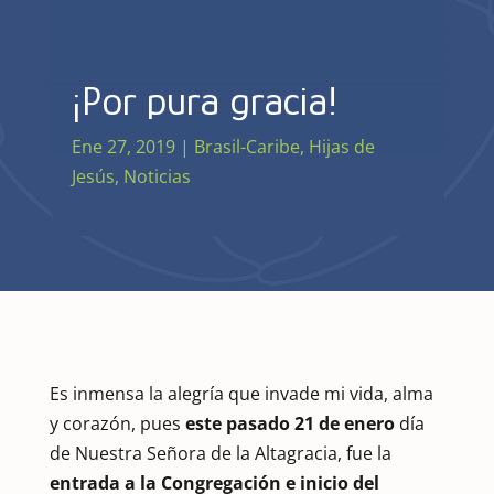
¡Por pura gracia!
Ene 27, 2019
|
Brasil-Caribe
,
Hijas de
Jesús
,
Noticias
Es inmensa la alegría que invade mi vida, alma
y corazón, pues
este pasado 21 de enero
día
de Nuestra Señora de la Altagracia, fue la
entrada a la Congregación e inicio del