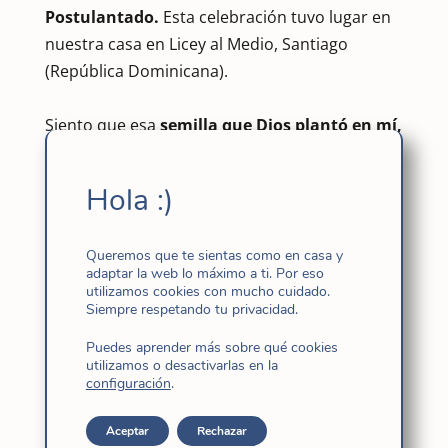
Postulantado.
Esta celebración tuvo lugar en
nuestra casa en Licey al Medio, Santiago
(República Dominicana).
Siento que esa
semilla que Dios plantó en mí,
ya está germinada y sus raíces van penetraron
lo más profundo de mi ser, convirtiéndola en
Hola :)
un
amor firme, en un amor fiel.
Queremos que te sientas como en casa y
Sentirme Hija Amada es una de las mayores
adaptar la web lo máximo a ti. Por eso
gracia recibida es estos días. Estos días que
utilizamos cookies con mucho cuidado.
Siempre respetando tu privacidad.
han sido de mucho dolor, desconcierto,
tristeza…por la muerte inesperada de mi
Puedes aprender más sobre qué cookies
utilizamos o desactivarlas en la
querido hermano y es justamente ahí donde
la
configuración
.
bondad de Dios se ha manifestado,
es ahí
donde una vez más me mira fijamente y me
Aceptar
Rechazar