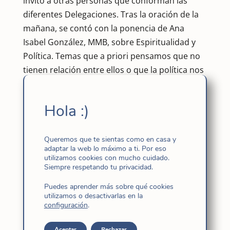
invitó a otras personas que conforman las
diferentes Delegaciones. Tras la oración de la
mañana, se contó con la ponencia de Ana
Isabel González, MMB, sobre Espiritualidad y
Política. Temas que a priori pensamos que no
tienen relación entre ellos o que la política nos
puede quedar muy lejos pero Ana Isabel nos
hizo caer en la cuenta de que en nuestro día a
Hola :)
día están muy unidos y más cerca de lo que
creemos, pues hacemos política con nuestras
acciones diarias u omisiones.
Queremos que te sientas como en casa y
adaptar la web lo máximo a ti. Por eso
utilizamos cookies con mucho cuidado.
Nos ayudó a interiorizar un poco más sobre la
Siempre respetando tu privacidad.
repercusión social, ambiental y económica que
Puedes aprender más sobre qué cookies
tiene nuestro consumo, cómo el sistema
utilizamos o desactivarlas en la
estructural nos influye para consumir y nos
configuración
.
hizo ver la dimensión política que tiene la fe
Aceptar
Rechazar