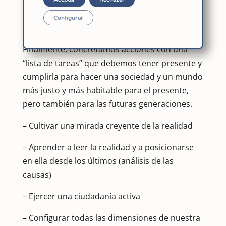
cristiana, pues la voluntad de Dios y la justicia
es lo mismo, y todo ámbito es Dios, por lo que
Configurar
ahí tenemos un compromiso.
Finalmente, concretamos acciones con una
“lista de tareas” que debemos tener presente y
cumplirla para hacer una sociedad y un mundo
más justo y más habitable para el presente,
pero también para las futuras generaciones.
– Cultivar una mirada creyente de la realidad
– Aprender a leer la realidad y a posicionarse
en ella desde los últimos (análisis de las
causas)
– Ejercer una ciudadanía activa
– Configurar todas las dimensiones de nuestra