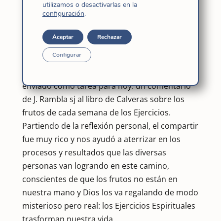
utilizamos o desactivarlas en la
Partimos de la vocación de Mateo, del texto
configuración
.
evangélico apoyado por el maravilloso cuadro
de Caravaggio; y tras una hora de oración
Aceptar
Rechazar
pudimos compartir nuestras mociones en un
Configurar
ambiente de agradable familiaridad, de amigas
en el Señor… después el tema que se nos había
enviado como tarea para hoy: un comentario
de J. Rambla sj al libro de Calveras sobre los
frutos de cada semana de los Ejercicios.
Partiendo de la reflexión personal, el compartir
fue muy rico y nos ayudó a aterrizar en los
procesos y resultados que las diversas
personas van logrando en este camino,
conscientes de que los frutos no están en
nuestra mano y Dios los va regalando de modo
misterioso pero real: los Ejercicios Espirituales
trasforman nuestra vida.