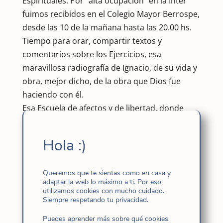
Espirituales. Por “alta ocupación” en la Inter
fuimos recibidos en el Colegio Mayor Berrospe,
desde las 10 de la mañana hasta las 20.00 hs.
Tiempo para orar, compartir textos y
comentarios sobre los Ejercicios, esa
maravillosa radiografía de Ignacio, de su vida y
obra, mejor dicho, de la obra que Dios fue
haciendo con él.
Esa Escuela de afectos y de libertad, donde
guiados por el Señor, vamos encontrando luz
para vivir de Él y con Él, como nuestro Principio
Hola :)
y Fundamento que nos lleva a profundizar en
espiral hacia abajo hasta terminar en la
Queremos que te sientas como en casa y
Contemplación para alcanzar Amor. Y así
adaptar la web lo máximo a ti. Por eso
seguir en la vida cotidiana agradeciendo tanto
utilizamos cookies con mucho cuidado.
Siempre respetando tu privacidad.
bien recibido y compartiendo con los demás
los frutos que se nos regalan.
Puedes aprender más sobre qué cookies