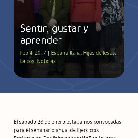
Sentir, gustar y
aprender
Feb 4, 2017
|
España-Italia
,
Hijas de Jesús
,
Laicos
,
Noticias
El sábado 28 de enero estábamos convocadas
para el seminario anual de Ejercicios