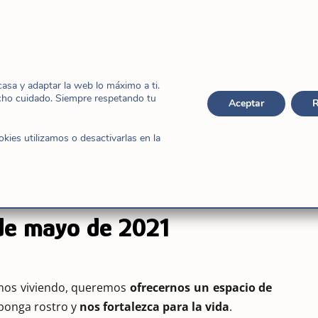
a experiencia carismática de la M. Cándida. Ante el
por la historia de la Iglesia y de la Congregación,
el carisma,
del que nos habla la Determinación de
junta de laicos e Hijas de Jesús, desde nuestras
ismática.
sa y adaptar la web lo máximo a ti.
cho cuidado. Siempre respetando tu
Aceptar
R
 pero también puedes descargarte el
documento
o canal de YouTube
.
ies utilizamos o desactivarlas en la
 un camino compartido»
de mayo de 2021
amos viviendo, queremos
ofrecernos un espacio de
 ponga rostro y
nos fortalezca para la vida
.