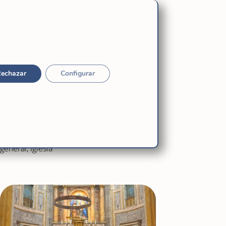
echazar
Configurar
Carta No. 55 de la Superiora General:
en el día de dedicación de la Basílica
de Santa María la Mayor.
Ago 6, 2026
|
Destacado
,
fi
,
Gobierno
general
,
Iglesia