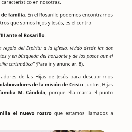
 característico en nosotras.
a de familia
. En el Rosarillo podemos encontrarnos
tros que somos hijos y Jesús, es el centro.
II ante el Rosarillo
.
regalo del Espíritu a la Iglesia, vivido desde las dos
os y en búsqueda del horizonte y de los pasos que el
lia carismática” (
Para ir y anunciar, 8).
radores de las Hijas de Jesús para descubrirnos
olaboradores de la misión de Cristo
. Juntos, Hijas
 familia M. Cándida,
porque ella marca el punto
milia
el nuevo rostro
que estamos llamados a