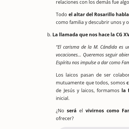
relaciones con los demás fue algo
Todo
el altar del Rosarillo habl
como familia y descubrir unos y o
b.
La llamada que nos hace la CG XVI
“El carisma de la M. Cándida es un 
vocaciones… Queremos seguir abiert
Espíritu nos impulse a dar como Fami
Los laicos pasan de ser colabo
mutuamente que todos, somos
c
de Jesús y laicos, formamos
la
inicial.
¿No
será
el
vivirnos como Fa
ofrecer?