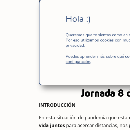
dos partes del lema y conectándolo con l
retablo del Rosarillo y viajando después 
nos invitaba a
buscar el nuevo rostro d
Hola :)
la CG XVIII. Llamada a una búsqueda con
vocaciones particulares, como Familia car
Queremos que te sientas como en ca
Por eso utilizamos cookies con mu
Te ofrecemos un resumen de su charla
privacidad.
completo
o volver a escucharla en
nuestr
Puedes aprender más sobre qué cook
configuración
.
«Un carisma vivo,
Jornada 8 
INTRODUCCIÓN
En esta situación de pandemia que est
vida juntos
para acercar distancias, nos