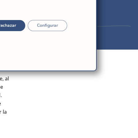
echazar
Configurar
, al
ue
.
e
 la