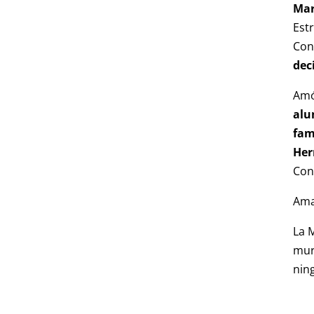
Mar
Estr
Cong
dec
Am
al
fam
Her
Con
Ama
La 
mur
nin