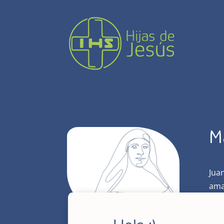
M
Jua
ama
fres