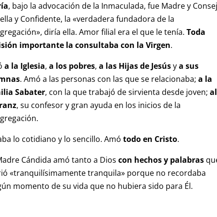
ía
, bajo la advocación de la Inmaculada, fue Madre y Consej
ella y Confidente, la «verdadera fundadora de la
regación», diría ella. Amor filial era el que le tenía.
Toda
isión importante la consultaba con la Virgen
.
ó
a la Iglesia
,
a los pobres
,
a las Hijas de Jesús
y
a sus
umnas
. Amó a las personas con las que se relacionaba;
a la
ilia Sabater
, con la que trabajó de sirvienta desde joven;
al
ranz
, su confesor y gran ayuda en los inicios de la
gregación.
ba lo cotidiano y lo sencillo. Amó
todo en Cristo
.
Madre Cándida amó tanto a Dios
con hechos y palabras
qu
ió «tranquilísimamente tranquila» porque no recordaba
gún momento de su vida que no hubiera sido para Él.