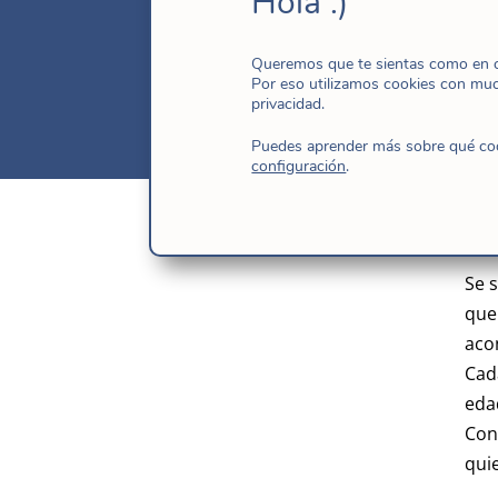
Hola :)
vidas fi
Queremos que te sientas como en ca
Por eso utilizamos cookies con mu
privacidad.
Puedes aprender más sobre qué cook
configuración
.
Se 
que
aco
Cad
eda
Con
quie