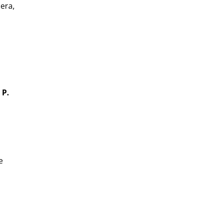
era,
 P.
e