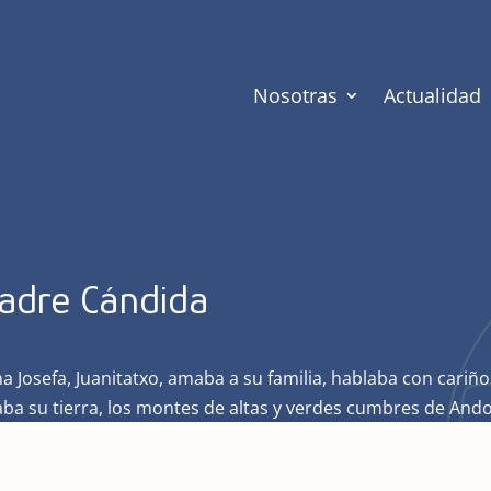
Nosotras
Actualidad
adre Cándida
na Josefa, Juanitatxo, amaba a su familia, hablaba con cari
ba su tierra, los montes de altas y verdes cumbres de Andoa
cas y limpias, las flores silvestres que crecen en sus orillas.