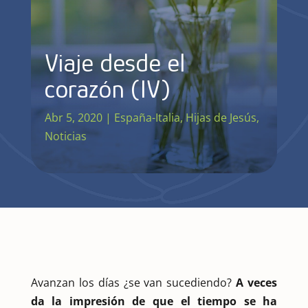
Viaje desde el
corazón (IV)
Abr 5, 2020
|
España-Italia
,
Hijas de Jesús
,
Noticias
Avanzan los días ¿se van sucediendo?
A veces
da la impresión de que el tiempo se ha