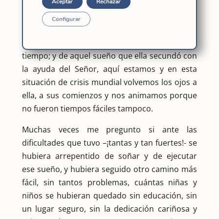
Aceptar
Rechazar
Congregación los
151 de la inspiración que
recibió nuestra Fundadora
el 2 de abril de
Configurar
1869 de poner en marcha nuestra familia
religiosa en la iglesia y el mundo de aquel
tiempo; y de aquel sueño que ella secundó con
la ayuda del Señor, aquí estamos y en esta
situación de crisis mundial volvemos los ojos a
ella, a sus comienzos y nos animamos porque
no fueron tiempos fáciles tampoco.
Muchas veces me pregunto si ante las
dificultades que tuvo –¡tantas y tan fuertes!- se
hubiera arrepentido de soñar y de ejecutar
ese sueño, y hubiera seguido otro camino más
fácil, sin tantos problemas, cuántas niñas y
niños se hubieran quedado sin educación, sin
un lugar seguro, sin la dedicación cariñosa y