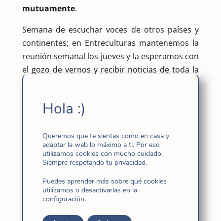
mutuamente
.
Semana de escuchar voces de otros países y
continentes; en Entreculturas mantenemos la
reunión semanal los jueves y la esperamos con
el gozo de vernos y recibir noticias de toda la
familia de Fe y Alegría. La semana pasada fue
muy impactante
escuchar a dos jóvenes que
Hola :)
están en Brasil y Perú la realidad sanitaria
de dichos lugares
, faltan cosas básica para la
higiene como el agua… han decidido seguir con
Queremos que te sientas como en casa y
adaptar la web lo máximo a ti. Por eso
su compromiso de voluntariado a pesar de
utilizamos cookies con mucho cuidado.
todo o precisamente por haber descubierto
Siempre respetando tu privacidad.
que
“aquí está ahora nuestro lugar”
. Todo un
Puedes aprender más sobre qué cookies
ejemplo de entrega generosa.
utilizamos o desactivarlas en la
configuración
.
También en esta semana celebramos en la